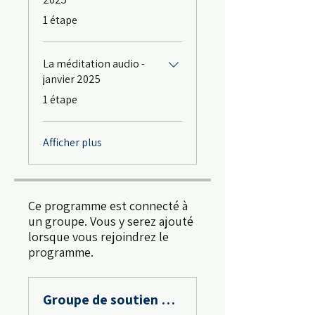
.
1 étape
La méditation audio -
janvier 2025
.
1 étape
Afficher plus
Ce programme est connecté à
un groupe. Vous y serez ajouté
lorsque vous rejoindrez le
programme.
Groupe de soutien du programme d'auto-thérapie