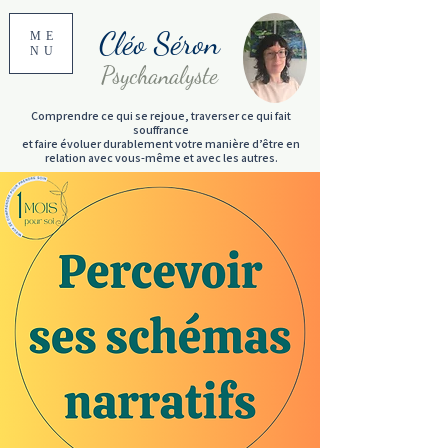
Cléo Séron
ME
NU
Psychanalyste
Comprendre ce qui se rejoue, traverser ce qui fait
souffrance
et faire évoluer durablement votre manière d’être en
relation avec vous-même et avec les autres.