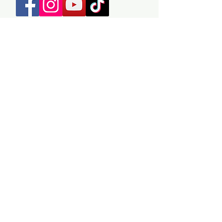
Newsletter
Chaque jeudi
, quelques mots pour vous 
accompagner sur votre chemin 
thérapeutique.
Le premier lundi du mois
, des nouvelles 
au sujet de mon activité, de mes 
recherches et découvertes, et des 
projets en cours. 
Réponses aux questions fréquentes : 
Certaines boîtes bloquent les 
emailings : si vous ne recevez rien, 
ajoutez 
contact@cleoseron.com
 à 
votre liste d'expéditeurs autorisés, 
ou réinscrivez-vous avec un autre 
adresse email.