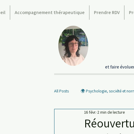
eil
Accompagnement thérapeutique
Prendre RDV
Pr
et faire évolu
All Posts
🌍 Psychologie, société et no
16 févr.
2 min de lecture
💬 Les mots qui font débat
🎬 Po
Réouvertu