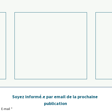
TRAVAUX 15-16-17 JUILLET
2026
Soyez informé.e par email de la prochaine 
publication
Des travaux sur le réseau d'eau du
E-mail
*
cabinet vont rendre impossible