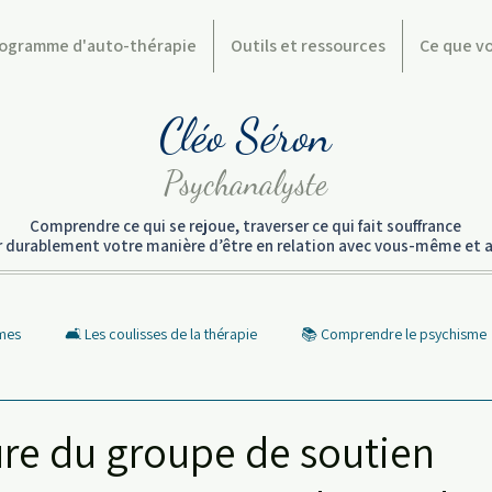
ogramme d'auto-thérapie
Outils et ressources
Ce que v
Cléo Séron
Psychanalyste
Comprendre ce qui se rejoue, traverser ce qui fait souffrance
er durablement votre manière d’être en relation avec vous-même et a
rmes
🛋️ Les coulisses de la thérapie
📚 Comprendre le psychisme
p culture et Psycho
❤️ Ce que vous traversez
✨ De l’autre côté de
re du groupe de soutien