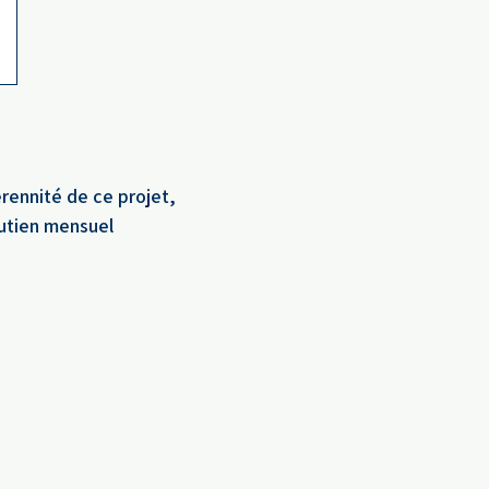
e de soutien : je me suis
ée (et ce n'est pas grave)
érennité de ce projet,
outien mensuel