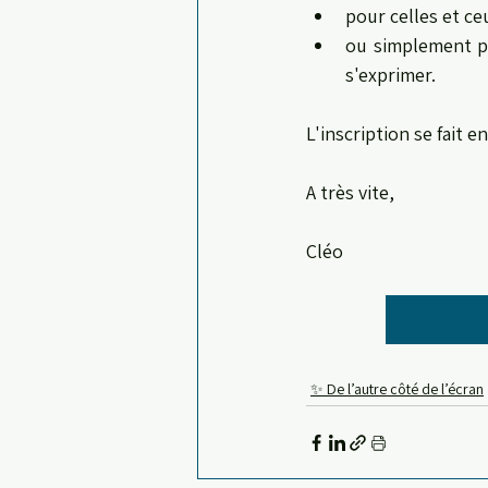
pour celles et ce
ou simplement po
s'exprimer.
L'inscription se fait e
A très vite,
Cléo
✨ De l’autre côté de l’écran