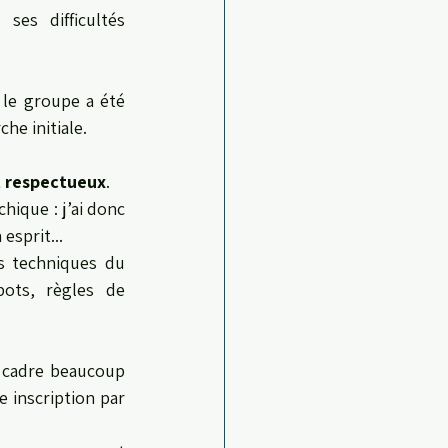
es difficultés 
le groupe a été 
he initiale.
t respectueux
.
ique : j’ai donc 
esprit... 
s techniques du 
ots, règles de 
 cadre beaucoup 
 inscription par 