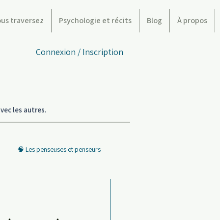
ous traversez
Psychologie et récits
Blog
À propos
Connexion / Inscription
vec les autres.
🧠 Les penseuses et penseurs
 l’écran