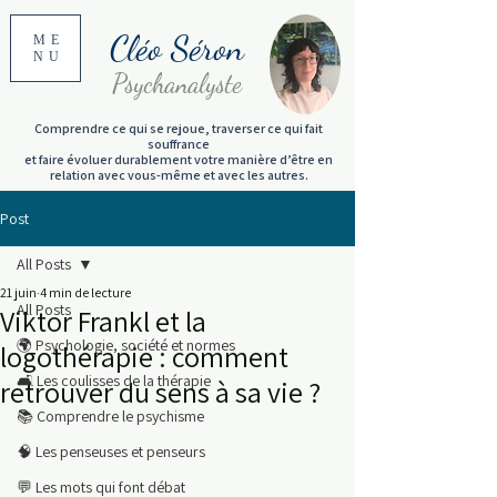
Cléo Séron
ME
NU
Psychanalyste
Comprendre ce qui se rejoue, traverser ce qui fait
souffrance
et faire évoluer durablement votre manière d’être en
relation avec vous-même et avec les autres.
Post
All Posts
21 juin
4 min de lecture
All Posts
Viktor Frankl et la
🌍 Psychologie, société et normes
logothérapie : comment
🛋️ Les coulisses de la thérapie
retrouver du sens à sa vie ?
📚 Comprendre le psychisme
🧠 Les penseuses et penseurs
💬 Les mots qui font débat