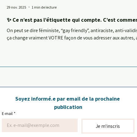
29 nov. 2025
1 min de lecture
✨ Ce n’est pas l’étiquette qui compte. C’est comment
On peut se dire féministe, “gay friendly”, antiraciste, anti-val
ça change vraiment VOTRE façon de vous adresser aux autres, au
question, c’est : 👉 Est-ce que vous aidez avec le même élan u
un vieux monsieur qui boîte et ne sent pas très bon ? 👉 Est-c
respect à un enfant qu’à un adulte ? 👉 Est-ce que vous restez
façon avec
Soyez informé.e par email de la prochaine 
publication
E-mail
*
Je m'inscris