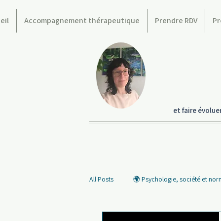
eil
Accompagnement thérapeutique
Prendre RDV
Pr
et faire évolu
All Posts
🌍 Psychologie, société et no
🧠 Les penseuses et penseurs
💬