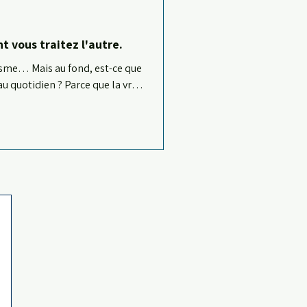
 vous traitez l'autre.
idisme… Mais au fond, est-ce que
 quotidien ? Parce que la vraie
ne jeune femme bien habillée et
e que vous parlez avec le même
 professionnel·le de la même