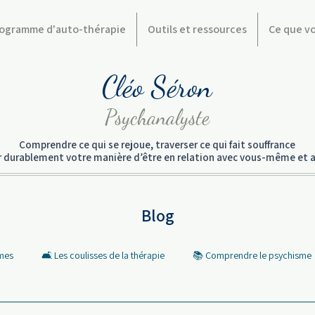
ogramme d'auto-thérapie
Outils et ressources
Ce que v
Cléo Séron
Psychanalyste
Comprendre ce qui se rejoue, traverser ce qui fait souffrance
er durablement votre manière d’être en relation avec vous-même et a
Blog
rmes
🛋️ Les coulisses de la thérapie
📚 Comprendre le psychisme
 Les mots qui font débat
🎬 Pop culture et Psycho
❤️ Ce que vous 