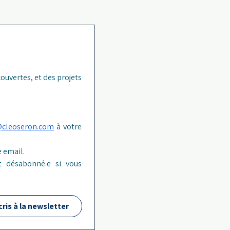
ouvertes, et des projets 
@cleoseron.com
 à votre 
 email.
 désabonné.e si vous 
cris à la newsletter