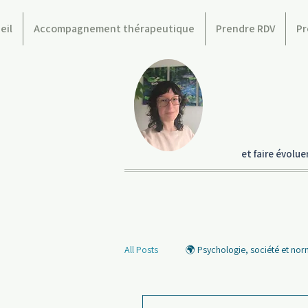
eil
Accompagnement thérapeutique
Prendre RDV
Pr
et faire évolu
All Posts
🌍 Psychologie, société et no
🧠 Les penseuses et penseurs
💬