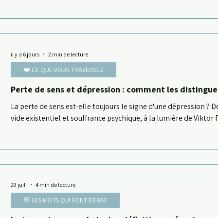
il y a 6 jours
2 min de lecture
❤️ CE QUE VOUS TRAVERSEZ
Perte de sens et dépression : comment les distingue
La perte de sens est-elle toujours le signe d'une dépression ? D
vide existentiel et souffrance psychique, à la lumière de Viktor
clinique. Par Cléo Séron psychanalyste.
29 juil.
4 min de lecture
💬 LES MOTS QUI FONT DÉBAT