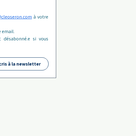
@cleoseron.com
 à votre 
 email.
 désabonné.e si vous 
cris à la newsletter