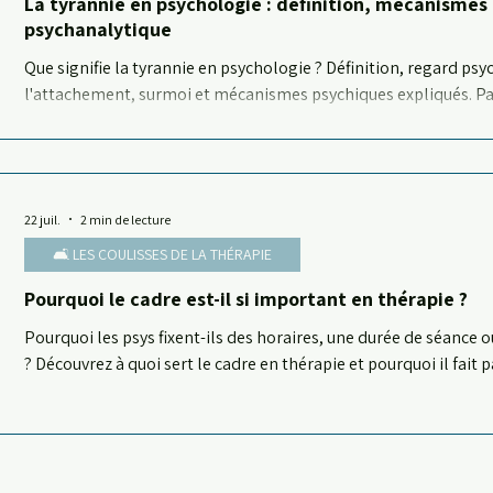
La tyrannie en psychologie : définition, mécanismes
psychanalytique
Que signifie la tyrannie en psychologie ? Définition, regard psy
l'attachement, surmoi et mécanismes psychiques expliqués. Pa
22 juil.
2 min de lecture
🛋️ LES COULISSES DE LA THÉRAPIE
Pourquoi le cadre est-il si important en thérapie ?
Pourquoi les psys fixent-ils des horaires, une durée de séance
? Découvrez à quoi sert le cadre en thérapie et pourquoi il fait p
psychique. Par Cléo Séron, psychanalyste.