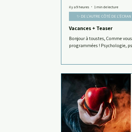
il y a 9 heures
1 min de lecture
✨ DE L’AUTRE CÔTÉ DE L’ÉCRAN
✨ De l’autre côté de l’écran
Vacances + Teaser
Bonjour à toustes, Comme vous l
programmées ! Psychologie, psych
lire - notamment au sujet de ma
🌲 Je vous souhaite un beau moi