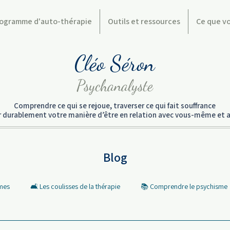
ogramme d'auto-thérapie
Outils et ressources
Ce que v
Cléo Séron
Psychanalyste
Comprendre ce qui se rejoue, traverser ce qui fait souffrance
er durablement votre manière d’être en relation avec vous-même et a
Blog
rmes
🛋️ Les coulisses de la thérapie
📚 Comprendre le psychisme
 Les mots qui font débat
🎬 Pop culture et Psycho
❤️ Ce que vous 