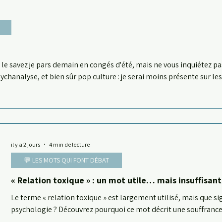
e savez je pars demain en congés d'été, mais ne vous inquiétez pa
analyse, et bien sûr pop culture : je serai moins présente sur les 
 prochaine analyse Pop Culture et Psycho qui vous présentera la sér
s d'août, Prenez soin de vous Cléo
il y a 2 jours
4 min de lecture
💬 LES MOTS QUI FONT DÉBAT
« Relation toxique » : un mot utile… mais insuffisant
Le terme « relation toxique » est largement utilisé, mais que sig
psychologie ? Découvrez pourquoi ce mot décrit une souffrance 
mécanismes qui la produisent. Par Cléo Séron, psychanalyste.