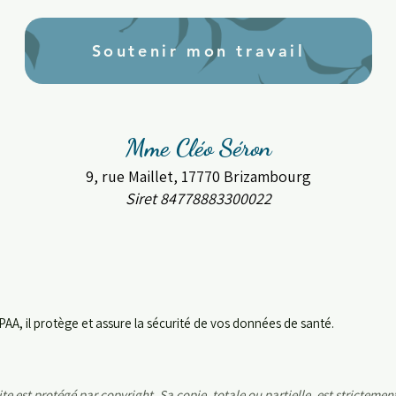
Soutenir mon travail
Mme Cléo Séron
9, rue Maillet, 17770 Brizambourg
Siret 84778883300022
PAA, il protège et assure la sécurité de vos données de santé.
e est protégé par copyright. Sa copie, totale ou partielle, est strictement