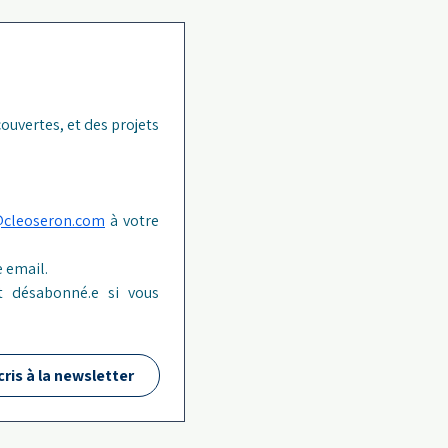
ouvertes, et des projets 
@cleoseron.com
 à votre 
 email.
 désabonné.e si vous 
cris à la newsletter