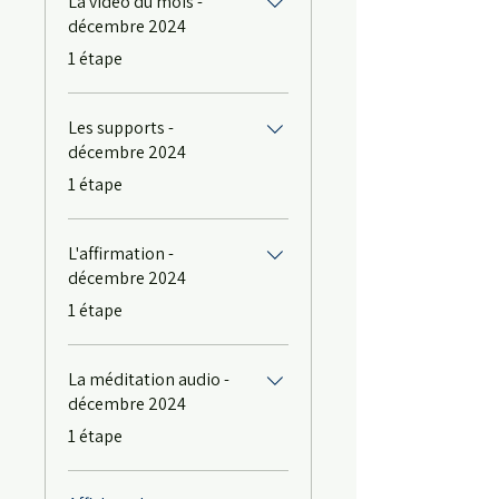
La vidéo du mois -
décembre 2024
.
1 étape
Les supports -
décembre 2024
.
1 étape
L'affirmation -
décembre 2024
.
1 étape
La méditation audio -
décembre 2024
.
1 étape