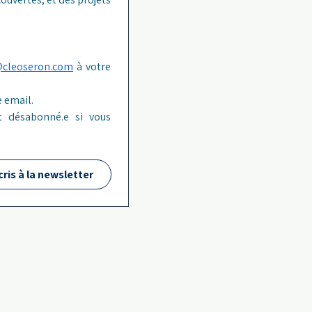
@cleoseron.com
 à votre 
 email.
 désabonné.e si vous 
cris à la newsletter