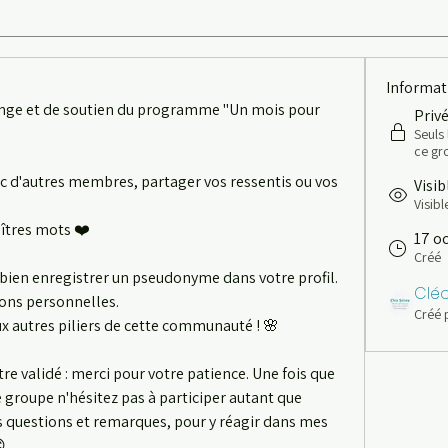
Informat
nge et de soutien du programme "Un mois pour 
Priv
Seuls
ce gr
 d'autres membres, partager vos ressentis ou vos 
Visib
Visibl
îtres mots ❤️ 
17 o
Créé
 à bien enregistrer un pseudonyme dans votre profil. 
Clé
ons personnelles. 
Créé 
ux autres piliers de cette communauté ! 🌸 
tre validé : merci pour votre patience. Une fois que 
 groupe n'hésitez pas à participer autant que 
os questions et remarques, pour y réagir dans mes 
