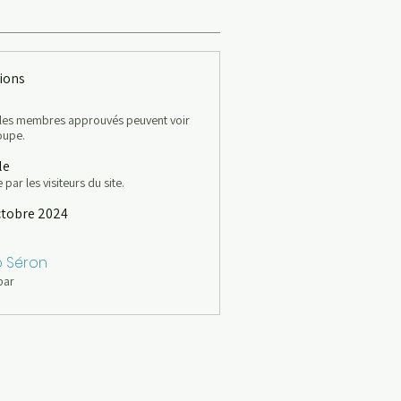
ions
é
 les membres approuvés peuvent voir
oupe.
le
e par les visiteurs du site.
ctobre 2024
o Séron
par