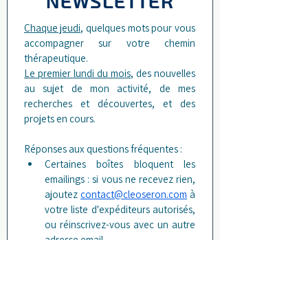
Newsletter
Chaque jeudi
, quelques mots pour vous 
accompagner sur votre chemin 
thérapeutique.
Le premier lundi du mois
, des nouvelles 
au sujet de mon activité, de mes 
recherches et découvertes, et des 
projets en cours. 
Réponses aux questions fréquentes : 
Certaines boîtes bloquent les 
emailings : si vous ne recevez rien, 
ajoutez 
contact@cleoseron.com
 à 
votre liste d'expéditeurs autorisés, 
ou réinscrivez-vous avec un autre 
adresse email.
Vous pourrez vous désabonner à 
tout moment depuis le lien présent 
en bas de chaque email.
Enfin, pour lutter contre la 