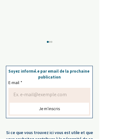
Soyez informé.e par email de la prochaine 
publication
E-mail
*
« Relation toxique » : un
Perte de sens et
mot utile… mais insuffisant
dépression : com
pour penser nos relations
distinguer ?
Je m'inscris
Si ce que vous trouvez ici vous est utile et que