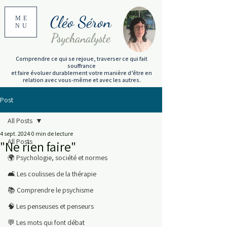
Cléo Séron
ME
NU
Psychanalyste
Comprendre ce qui se rejoue, traverser ce qui fait
souffrance
et faire évoluer durablement votre manière d’être en
relation avec vous-même et avec les autres.
Post
All Posts
4 sept. 2024
0 min de lecture
All Posts
"Ne rien faire"
🌍 Psychologie, société et normes
🛋️ Les coulisses de la thérapie
📚 Comprendre le psychisme
🧠 Les penseuses et penseurs
💬 Les mots qui font débat